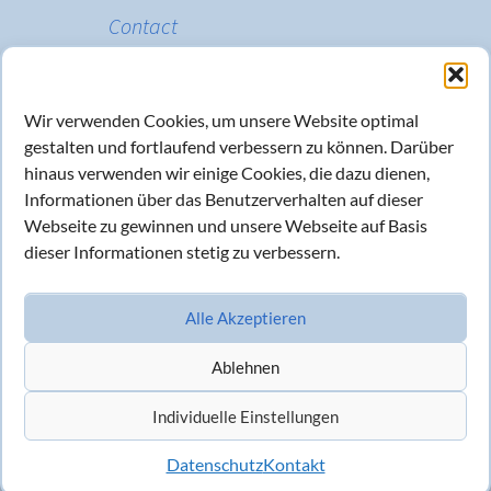
Contact
Visit us at ondics.de
Contact us
Wir verwenden Cookies, um unsere Website optimal
Address:
gestalten und fortlaufend verbessern zu können. Darüber
Blumenstraße 19
hinaus verwenden wir einige Cookies, die dazu dienen,
73728 Esslingen, Germany
Informationen über das Benutzerverhalten auf dieser
Tel.: +49-711-31009-3100
Webseite zu gewinnen und unsere Webseite auf Basis
Fax: +49-711-31009-3108
E-Mail:
info@ondics.de
dieser Informationen stetig zu verbessern.
Alle Akzeptieren
Ablehnen
English
Deutsch
Individuelle Einstellungen
© 2026, Ondics GmbH
Legal notices / Impressum
/
Datenschutz
Datenschutz
Kontakt