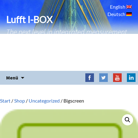
English
Deutsch
Lufft I-BOX
The next level in integrated measurement
Zum
Menü
Inhalt
springen
Start
/
Shop
/
Uncategorized
/ Bigscreen