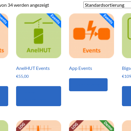
 von 34 werden angezeigt
AnelHUT Events
App Events
Bigs
€
55,00
€
109
Weiterlesen
In den
I
Warenkorb