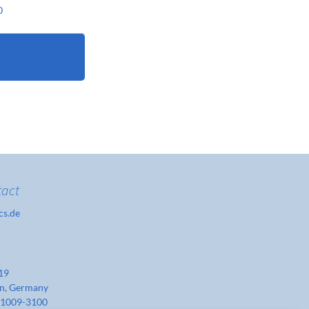
0
n den
Warenkorb
tact
cs.de
19
en, Germany
-31009-3100