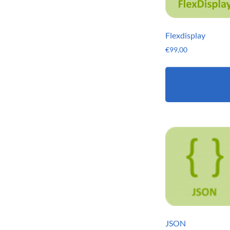
Flexdisplay
€
99,00
In den
Warenkorb
JSON