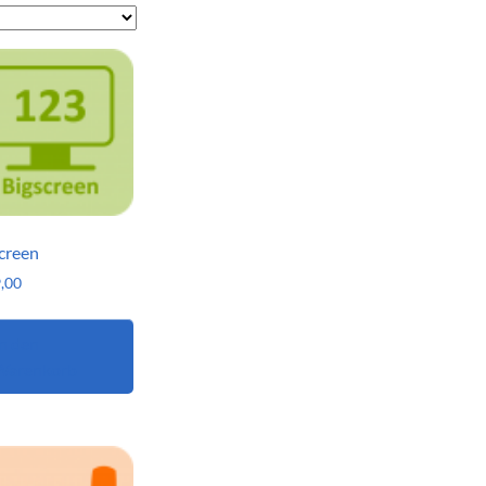
creen
,00
n den
Warenkorb