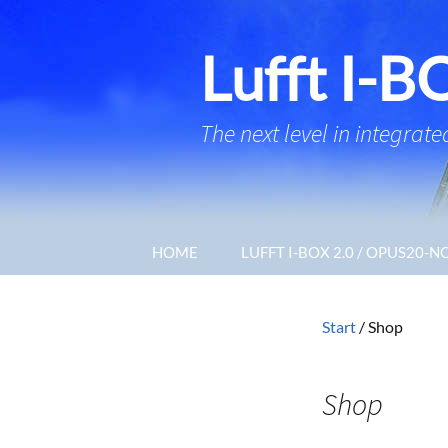
Lufft I-B
The next level in integra
Zum
HOME
LUFFT I-BOX 2.0 / OPUS20-
Inhalt
springen
Start
/ Shop
Shop