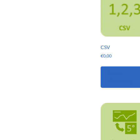
CSV
€
0,00
In den
Warenkorb