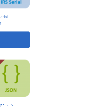
serial
0
n den
Warenkorb
gerJSON