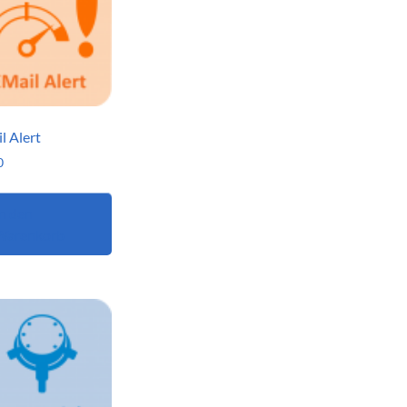
l Alert
0
n den
Warenkorb