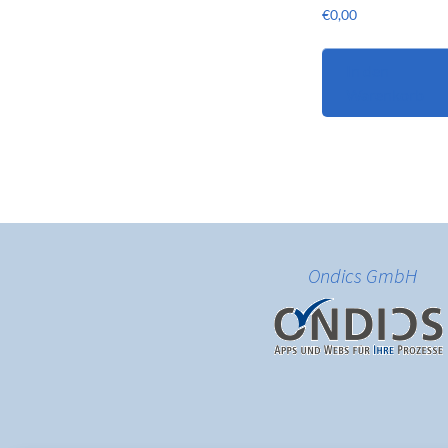
€
0,00
In den
Warenkorb
Ondics GmbH