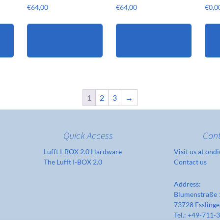
€
64,00
€
64,00
€
0,0
In den
In den
I
Warenkorb
Warenkorb
1
2
3
→
Quick Access
Con
Lufft I-BOX 2.0 Hardware
Visit us at ondi
The Lufft I-BOX 2.0
Contact us
Address:
Blumenstraße 
73728 Essling
Tel.: +49-711