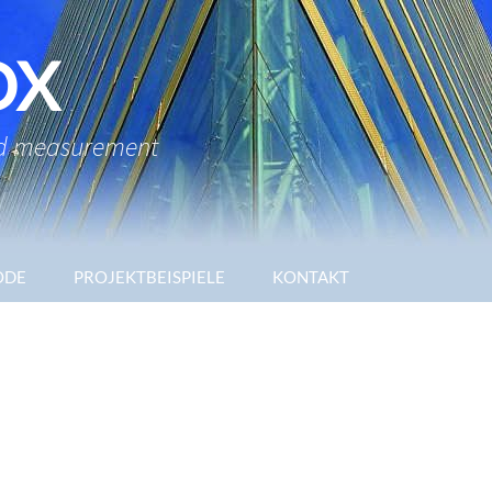
OX
ted measurement
NODE
PROJEKTBEISPIELE
KONTAKT