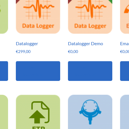
Datalogger
Datalogger Demo
Emai
€
299,00
€
0,00
€
0,0
In den
In den
I
Warenkorb
Warenkorb