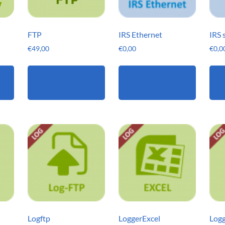
FTP
IRS Ethernet
IRS 
€
49,00
€
0,00
€
0,0
In den
In den
I
Warenkorb
Warenkorb
Logftp
LoggerExcel
Log